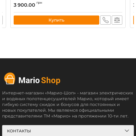
грн
3 900.00
2
Купить
Интернет-магазин «Марио-Шоп» - магазин электрических
и водяных полотенцесушителей Марио, который имеет
гибкую систему скидок и бонусов для постоянных и
новых покупателей. Мы являемся официальными
представителями ТМ «Марио» на протяжении 10-ти лет.
КОНТАКТЫ