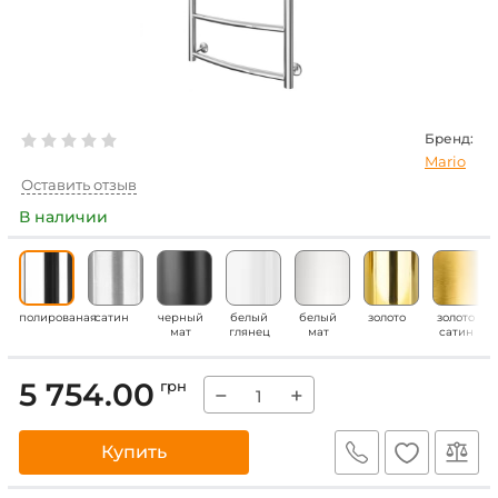
Бренд:
Mario
Оставить отзыв
В наличии
полированая
сатин
черный
белый
белый
золото
золото
мат
глянец
мат
сатин
5 754.00
грн
−
+
Купить