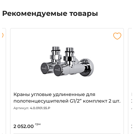
Рекомендуемые товары
Краны угловые удлиненные для
полотенцесушителей G1/2” комплект 2 шт.
Артикул:
4.0.0101.55.P
А
грн
2 052.00
2