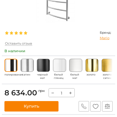
Бренд:
Mario
Оставить отзыв
В наличии
полированая
сатин
черный
белый
белый
золото
золото
мат
глянец
мат
сатин
8 634.00
грн
−
+
Купить