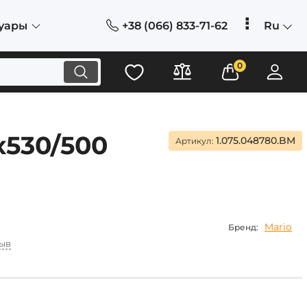
+38 (066) 833-71-62
Ru
уары
0
х530/500
1.075.048780.BM
Артикул:
Mario
Бренд:
зыв