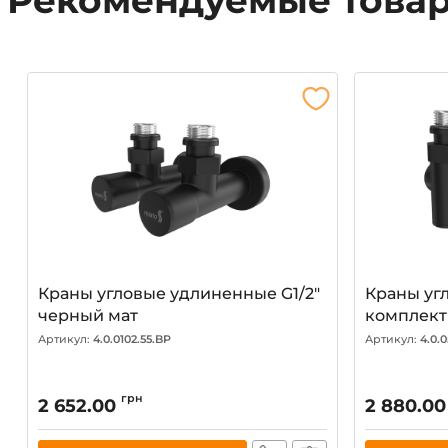
Рекомендуемые това
Краны угловые удлиненные G1/2"
Краны угл
черный мат
комплект
Артикул:
4.0.0102.55.BP
Артикул:
4.0.0
грн
2 652.00
2 880.00