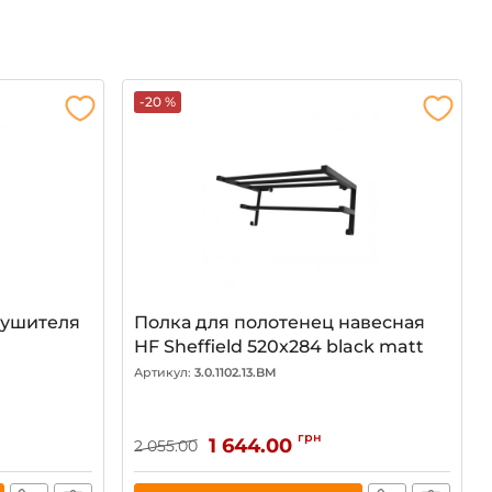
-20 %
сушителя
Полка для полотенец навесная
HF Sheffield 520x284 black matt
Артикул:
3.0.1102.13.BM
грн
1 644.00
2 055.00