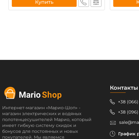
Купить
Контакты
+38 (066)
Интернет-магазин «Марио-Шоп» -
+38 (096)
магазин электрических и водяных
полотенцесушителей Марио, который
sale@ma
имеет гибкую систему скидок и
бонусов для постоянных и новых
График 
покупателей. Мы являемся