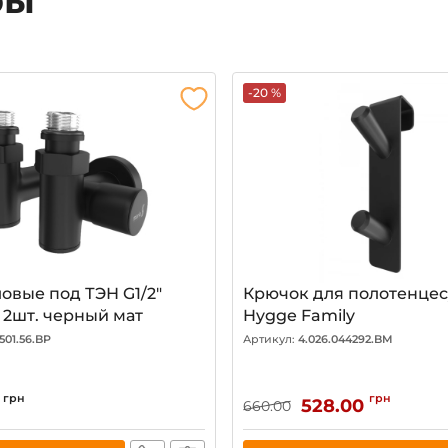
ры
-20 %
овые под ТЭН G1/2"
Крючок для полотенце
 2шт. черный мат
Hygge Family
501.56.BP
Артикул:
4.026.044292.BM
грн
грн
528.00
660.00