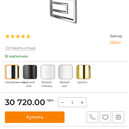
Бренд:
Mario
Оставить отзыв
В наличии
полированая
черный
белый
белый
золото
мат
глянец
мат
30 720.00
грн
−
+
Купить