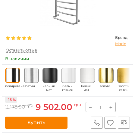
Бренд:
Mario
Оставить отзыв
В наличии
полированая
сатин
черный
белый
белый
золото
золото
мат
глянец
мат
сатин
-15 %
9 502.00
грн
−
+
11 178.00
грн
Купить