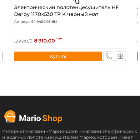
Электрический полотенцесушитель HF
Derby 1170х530 TR K черный мат
Артикул:
6.1.0404.06.BM
А
грн
8 910.00
12 726.00
7
Купить
Интернет-магазин «Марио-Шоп» - магазин электрических
и водяных полотенцесушителей Марио, который имеет