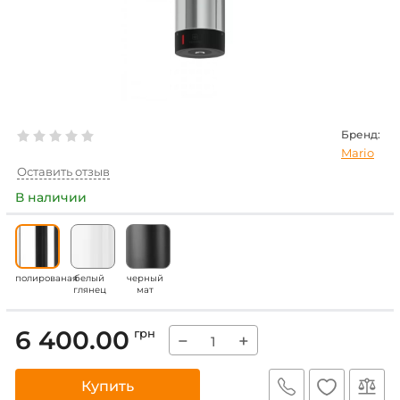
Бренд:
Mario
Оставить отзыв
В наличии
полированая
белый
черный
глянец
мат
6 400.00
грн
−
+
Купить