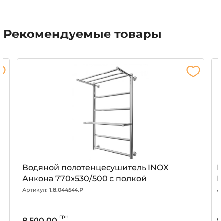
Рекомендуемые товары
Водяной полотенцесушитель INOX
Анкона 770х530/500 с полкой
Артикул:
1.8.044544.P
А
грн
8 500.00
8