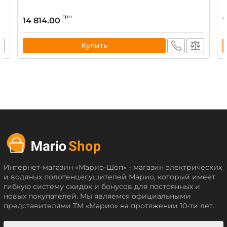
грн
14 814.00
1
Купить
Интернет-магазин «Марио-Шоп» - магазин электрических
и водяных полотенцесушителей Марио, который имеет
гибкую систему скидок и бонусов для постоянных и
новых покупателей. Мы являемся официальными
представителями ТМ «Марио» на протяжении 10-ти лет.