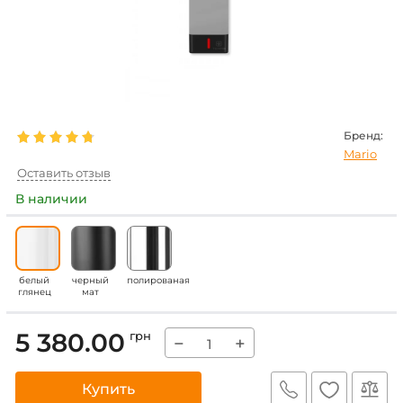
Бренд:
Mario
Оставить отзыв
В наличии
белый
черный
полированая
глянец
мат
5 380.00
грн
−
+
Купить