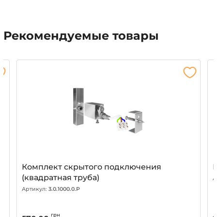
Рекомендуемые товары
Комплект скрытого подключения
(квадратная труба)
А
Артикул:
3.0.1000.0.P
грн