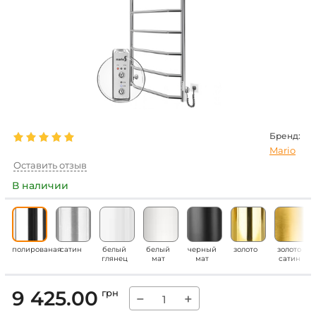
Бренд:
Mario
Оставить отзыв
В наличии
полированая
сатин
белый
белый
черный
золото
золото
глянец
мат
мат
сатин
9 425.00
грн
−
+