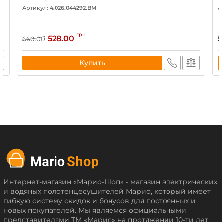
Артикул:
4.026.044292.BM
А
грн
528.00
660.00
Купить
Интернет-магазин «Марио-Шоп» - магазин электрических
и водяных полотенцесушителей Марио, который имеет
гибкую систему скидок и бонусов для постоянных и
новых покупателей. Мы являемся официальными
представителями ТМ «Марио» на протяжении 10-ти лет.