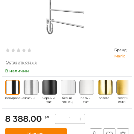
Бренд:
Mario
Оставить отзыв
В наличии
полированая
сатин
черный
белый
белый
золото
золото
мат
глянец
мат
сатин
8 388.00
грн
−
+