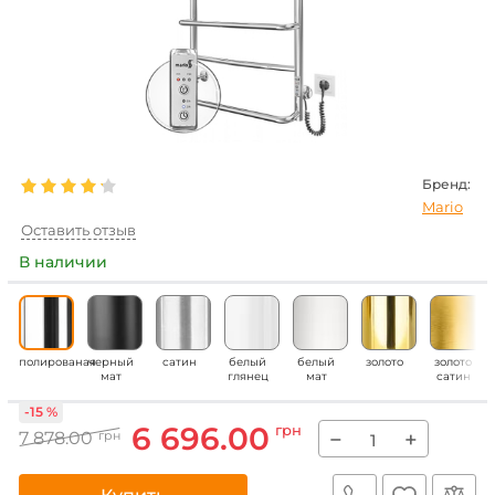
Бренд:
Mario
Оставить отзыв
В наличии
полированая
черный
сатин
белый
белый
золото
золото
мат
глянец
мат
сатин
-15 %
6 696.00
грн
−
+
7 878.00
грн