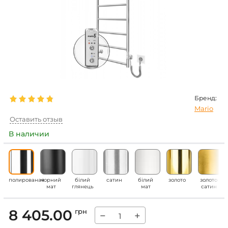
Бренд:
Mario
Оставить отзыв
В наличии
полированая
чорний
білий
сатин
білий
золото
золото
мат
глянець
мат
сатин
8 405.00
грн
−
+