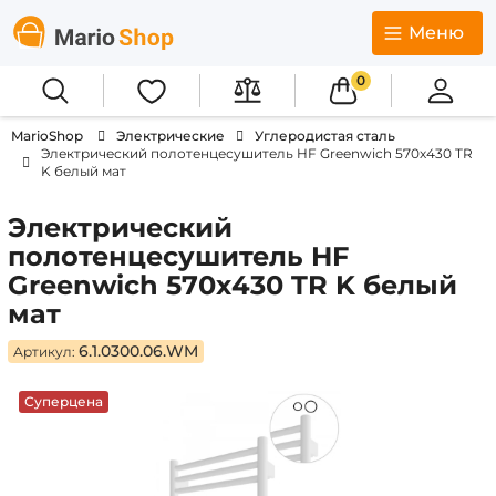
Меню
0
MarioShop
Электрические
Углеродистая сталь
Электрический полотенцесушитель HF Greenwich 570х430 TR
K белый мат
Электрический
полотенцесушитель HF
Greenwich 570х430 TR K белый
мат
6.1.0300.06.WM
Артикул:
Суперцена