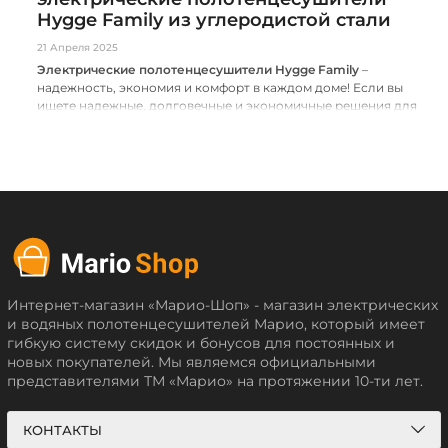
Hygge Family из углеродистой стали
21 Апреля 2025
Электрические полотенцесушители Hygge Family
–
надежность, экономия и комфорт в каждом доме! Если вы
ищете надежные, долговечные и экономичные решения для
ванной комнаты – выберите электрические
полотенцесушители Hygge Family. Изготовленные из
углеродистой стали, они сочетают стильный дизайн и
высокую теплопроводность, что гарантирует эффективный
обогрев и быстрое высушивание полотенец.
Интернет-магазин «Марио-Шоп» - магазин электрических
и водяных полотенцесушителей Марио, который имеет
гибкую систему скидок и бонусов для постоянных и
новых покупателей. Мы являемся официальными
представителями ТМ «Марио» на протяжении 10-ти лет.
КОНТАКТЫ