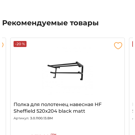
Рекомендуемые товары
-20 %
Полка для полотенец навесная HF
Sheffield 520x204 black matt
S
Артикул:
3.0.1100.13.BM
А
грн