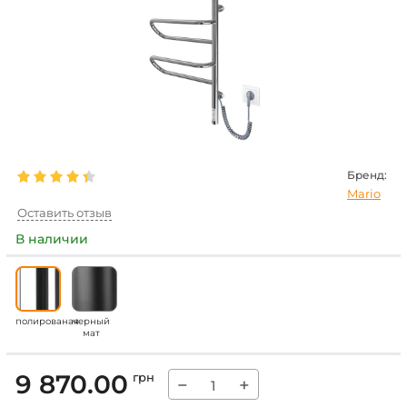
Бренд:
Mario
Оставить отзыв
В наличии
полированая
черный
мат
9 870.00
грн
−
+