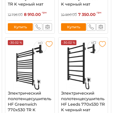
TR K черный мат
K черный мат
Артикул:
6.1.0404.06.BM
Артикул:
6.1.0402.06.BM
грн
грн
8 910.00
7 350.00
12 726.00
10 500.00
Купить
Купить
-30.02 %
-30.02 %
Электрический
Электрический
полотенцесушитель
полотенцесушитель
HF Greenwich
HF Leeds 770х530 TR
770х530 TR K
K черный мат