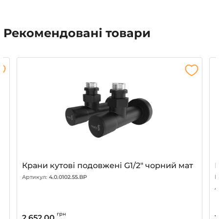
Рекомендовані товари
d
Крани кутові подовжені G1/2″ чорний мат
К
Артикул:
4.0.0102.55.BP
А
грн
2 652.00
2