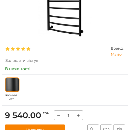
Бренд:
Mario
Залишити відгук
В наявності
чорний
мат
9 540.00
грн
−
+