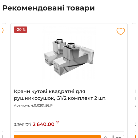
Рекомендовані товари
-20 %
Крани кутові квадратні для
К
рушникосушок, G1/2 комплект 2 шт.
к
Артикул:
4.0.0201.56.P
А
грн
2 640.00
2
3 300.00