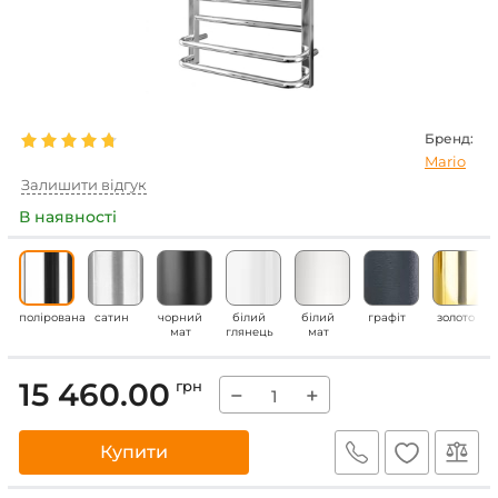
Бренд:
Mario
Залишити відгук
В наявності
полірована
сатин
чорний
білий
білий
графіт
золото
мат
глянець
мат
15 460.00
грн
−
+
Купити