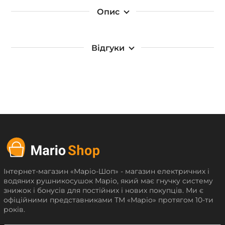
Опис
Відгуки
Інтернет-магазин «Маріо-Шоп» - магазин електричних і
водяних рушникосушок Маріо, який має гнучку систему
знижок і бонусів для постійних і нових покупців. Ми є
офіційними представниками ТМ «Маріо» протягом 10-ти
років.