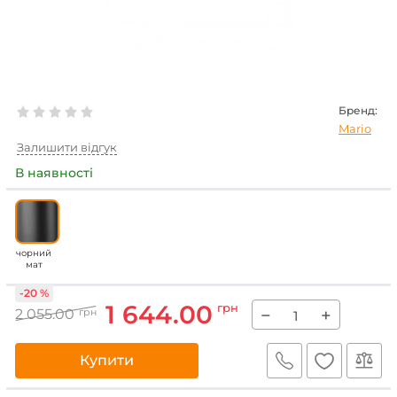
Бренд:
Mario
Залишити відгук
В наявності
чорний
мат
-20 %
1 644.00
грн
−
+
2 055.00
грн
Купити