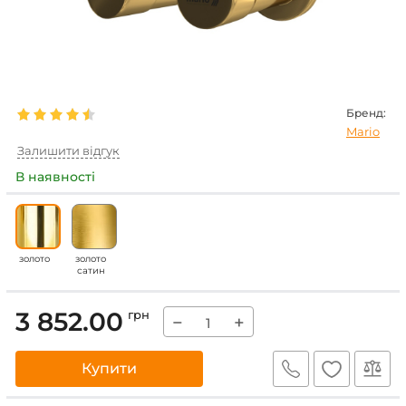
Бренд:
Mario
Залишити відгук
В наявності
золото
золото
сатин
3 852.00
грн
−
+
Купити