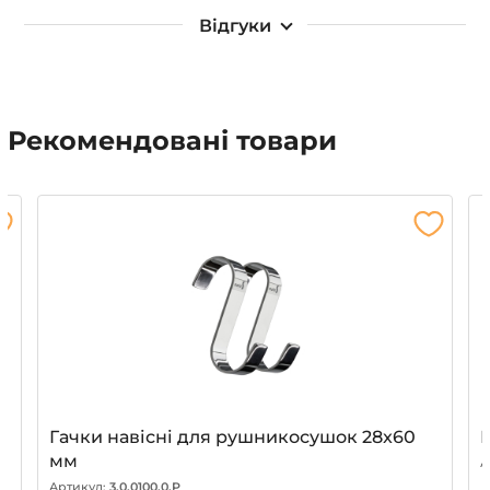
Відгуки
Рекомендовані товари
Гачки навісні для рушникосушок 28x60
Г
мм
А
Артикул:
3.0.0100.0.P