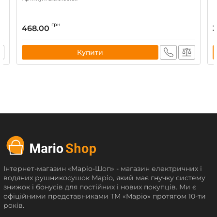
грн
468.00
Купити
Інтернет-магазин «Маріо-Шоп» - магазин електричних і
водяних рушникосушок Маріо, який має гнучку систему
знижок і бонусів для постійних і нових покупців. Ми є
офіційними представниками ТМ «Маріо» протягом 10-ти
років.