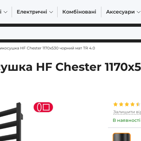
і
Електричні
Комбіновані
Аксесуари
косушка HF Chester 1170x530 чорний мат TR 4.0
шка HF Chester 1170x
Залишити ві
В наявності