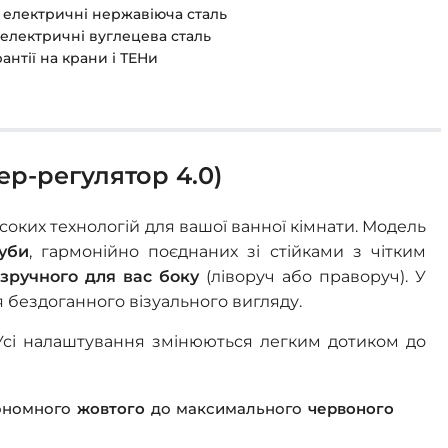
а електричні нержавіюча сталь
 електричні вуглецева сталь
рантії на крани і ТЕНи
ер-регулятор 4.0)
соких технологій для вашої ванної кімнати. Модель
руби
, гармонійно поєднаних зі стійками з чітким
 зручного для вас боку
(ліворуч або праворуч). У
ля бездоганного візуального вигляду.
Усі налаштування змінюються легким дотиком до
кономного
жовтого
до максимального
червоного