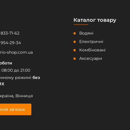
Каталог товару
 833-71-62
Водяні
Електричні
 954-29-34
Комбіновані
rio-shop.com.ua
Аксесуари
роботи
з 08:00 до 21:00
онному режимі
без
ИХ
країна, Вінниця
ній зв'язок