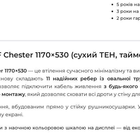
5 років н
3 роки на
2 роки га
hester 1170×530 (сухий ТЕН, тайм
r 1170×530
— це втілення сучасного мінімалізму та ви
основу складають
11 надійних ребер із овальної т
дозволяє підключити кабель живлення
з будь-якого
о монтажу
, який дозволяє сховати всі дроти у стіну д
ня, вбудованим прямо у стійку рушникосушарки. 
у екрані.
и з наочною кольоровою шкалою на дисплеї — від е