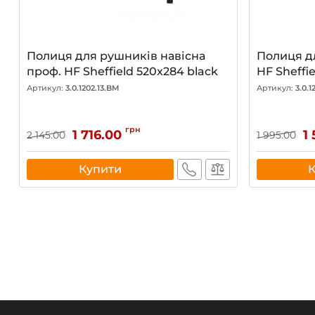
Полиця для рушників навісна
Полиця д
проф. HF Sheffield 520x284 black
HF Sheffi
Артикул:
3.0.1202.13.BM
Артикул:
3.0.1
грн
1 716.00
1
2 145.00
1 995.00
Купити