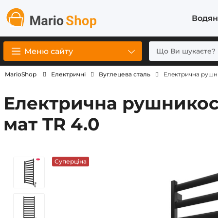
Водян
Меню сайту
MarioShop
Електричні
Вуглецева сталь
Електрична рушни
Електрична рушникосу
мат TR 4.0
Суперціна