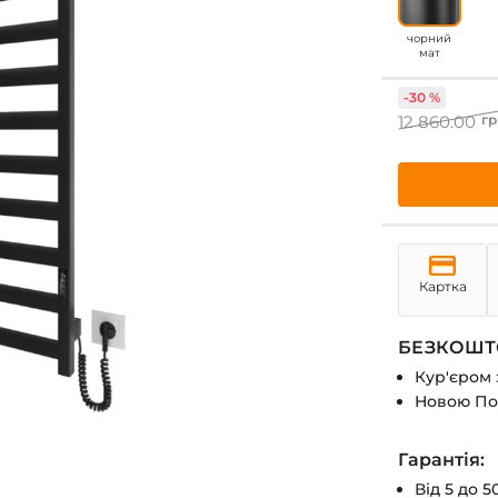
чорний
мат
-30 %
12 860.00
гр
Картка
БЕЗКОШТО
Кур'єром 
Новою По
Гарантія:
Від 5 до 