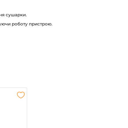
Отримати ЗНИЖКУ!
ня сушарки.
уючи роботу пристрою.