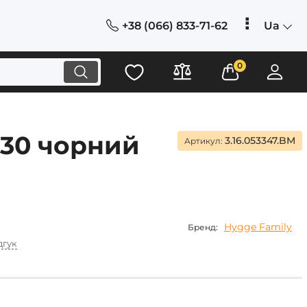
+38 (066) 833-71-62
Ua
0
530 чорний
3.16.053347.BM
Артикул:
Hygge Family
Бренд:
дгук