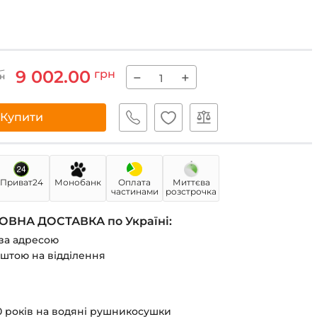
9 002.00
грн
−
+
н
Купити
Приват24
Монобанк
Оплата
Миттєва
частинами
розстрочка
ВНА ДОСТАВКА по Україні:
за адресою
штою на відділення
50 років на водяні рушникосушки