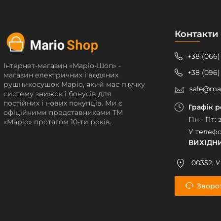
Контакти
+38 (066)
Інтернет-магазин «Маріо-Шоп» -
+38 (096)
магазин електричних і водяних
рушникосушок Маріо, який має гнучку
sale@ma
систему знижок і бонусів для
постійних і нових покупців. Ми є
Графік 
офіційними представниками ТМ
Пн - Пт: 
«Маріо» протягом 10-ти років.
У телеф
ВИХІДН
00352, У
Зворот