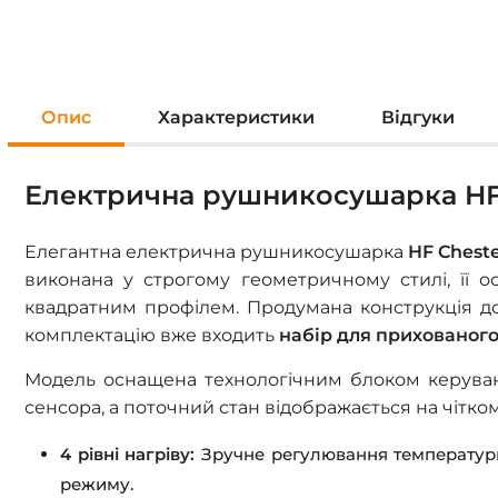
Опис
Характеристики
Відгуки
Електрична рушникосушарка HF C
Елегантна електрична рушникосушарка
HF Cheste
виконана у строгому геометричному стилі, її 
квадратним профілем. Продумана конструкція 
комплектацію вже входить
набір для прихованог
Модель оснащена технологічним блоком керуван
сенсора, а поточний стан відображається на чітком
4 рівні нагріву:
Зручне регулювання температур
режиму.