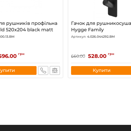
ля рушників профільна
Гачок для рушникосуш
eld 520x204 black matt
Hygge Family
200.13.BM
Артикул:
4.026.044292.BM
грн
грн
 596.00
528.00
660.00
Купити
Купити