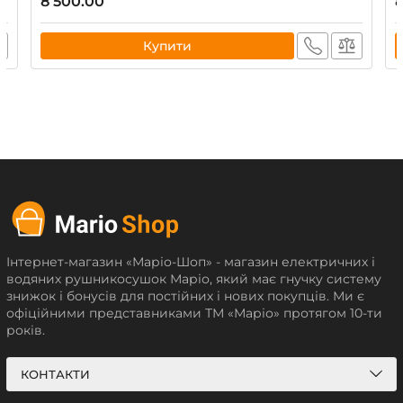
8 500.00
8
Купити
Інтернет-магазин «Маріо-Шоп» - магазин електричних і
водяних рушникосушок Маріо, який має гнучку систему
знижок і бонусів для постійних і нових покупців. Ми є
офіційними представниками ТМ «Маріо» протягом 10-ти
років.
КОНТАКТИ