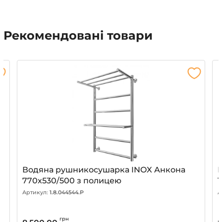
Рекомендовані товари
Водяна рушникосушарка INOX Анкона
770х530/500 з полицею
1
Артикул:
1.8.044544.P
А
грн