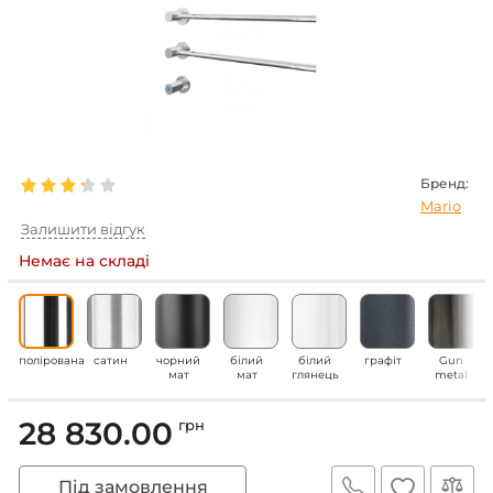
Бренд:
Mario
Залишити відгук
Немає на складі
полірована
сатин
чорний
білий
білий
графіт
Gun
мат
мат
глянець
metal
28 830.00
грн
Під замовлення