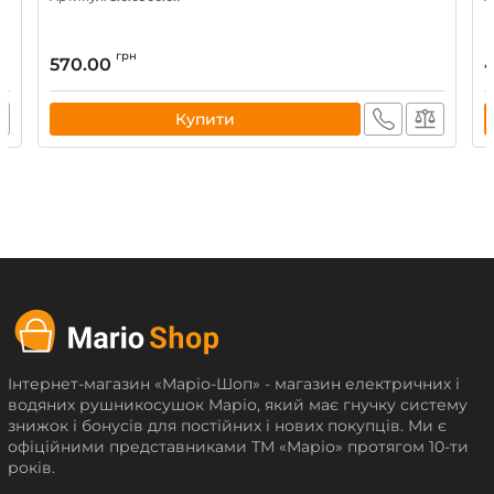
грн
570.00
Купити
Інтернет-магазин «Маріо-Шоп» - магазин електричних і
водяних рушникосушок Маріо, який має гнучку систему
знижок і бонусів для постійних і нових покупців. Ми є
офіційними представниками ТМ «Маріо» протягом 10-ти
років.