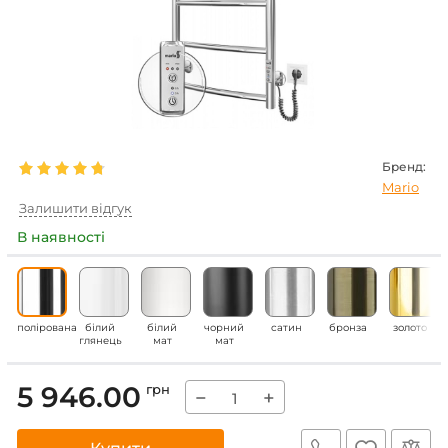
Бренд:
Mario
Залишити відгук
В наявності
полірована
білий
білий
чорний
сатин
бронза
золото
глянець
мат
мат
5 946.00
грн
−
+