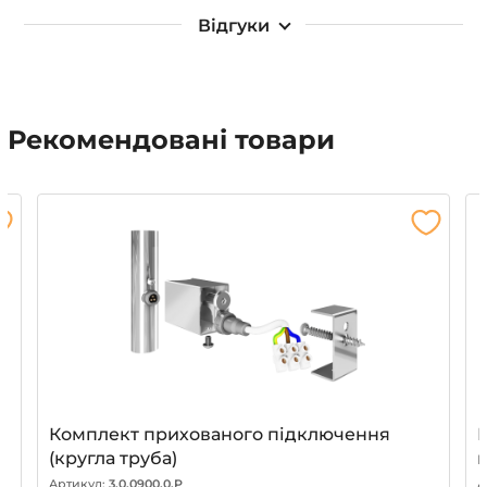
Відгуки
Рекомендовані товари
Комплект прихованого підключення
(кругла труба)
Артикул:
3.0.0900.0.P
А