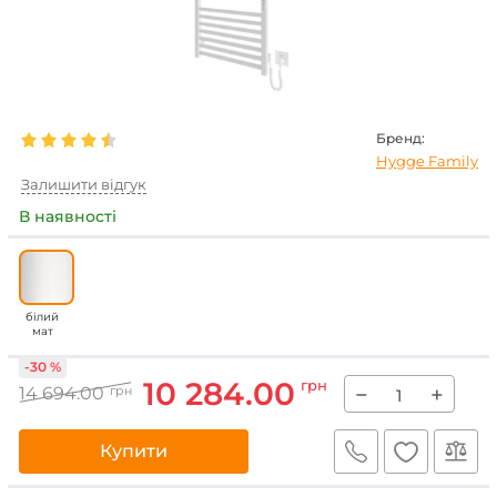
Бренд:
Hygge Family
Залишити відгук
В наявності
білий
мат
-30 %
10 284.00
грн
−
+
14 694.00
грн
Купити