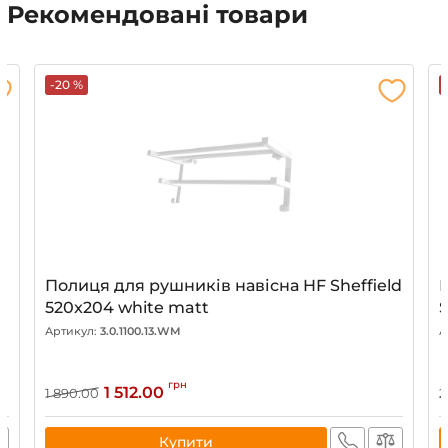
Рекомендовані товари
-20 %
Полиця для рушників навісна HF Sheffield
520x204 white matt
S
Артикул:
3.0.1100.13.WM
А
грн
1 512.00
1 890.00
2
Купити