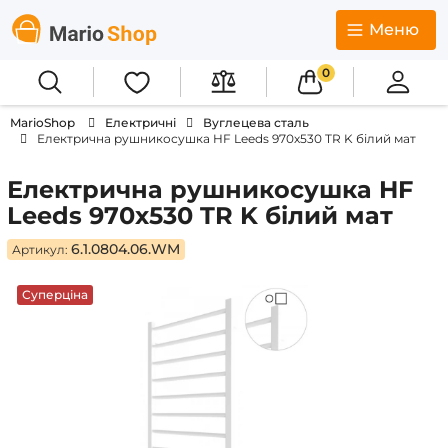
Меню
0
MarioShop
Електричні
Вуглецева сталь
Електрична рушникосушка HF Leeds 970х530 TR K білий мат
Електрична рушникосушка HF
Leeds 970х530 TR K білий мат
6.1.0804.06.WM
Артикул:
Суперціна