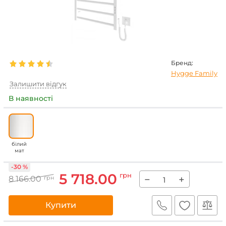
Бренд:
Hygge Family
Залишити відгук
В наявності
білий
мат
-30 %
5 718.00
грн
−
+
8 166.00
грн
Купити