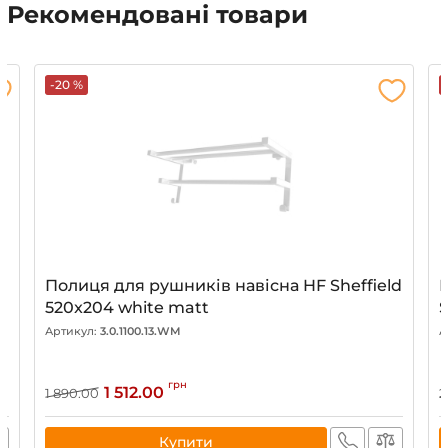
Рекомендовані товари
-20 %
Полиця для рушників навісна HF Sheffield
520x204 white matt
S
Артикул:
3.0.1100.13.WM
А
грн
1 512.00
1 890.00
2
Купити