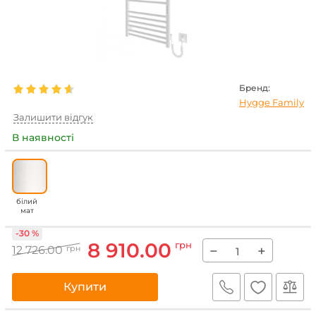
Бренд:
Hygge Family
Залишити відгук
В наявності
білий
мат
-30 %
8 910.00
грн
−
+
12 726.00
грн
Купити