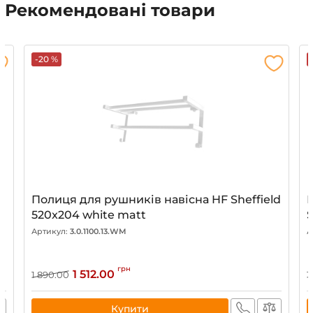
Рекомендовані товари
-20 %
Полиця для рушників навісна HF Sheffield
520x204 white matt
S
Артикул:
3.0.1100.13.WM
А
грн
1 512.00
1 890.00
1
Купити