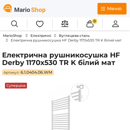
Меню
0
MarioShop
Електричні
Вуглецева сталь
Електрична рушникосушка HF Derby 1170х530 TR K білий мат
Електрична рушникосушка HF
Derby 1170х530 TR K білий мат
6.1.0404.06.WM
Артикул:
Суперціна