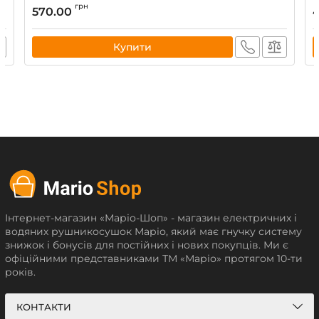
грн
570.00
Купити
Інтернет-магазин «Маріо-Шоп» - магазин електричних і
водяних рушникосушок Маріо, який має гнучку систему
знижок і бонусів для постійних і нових покупців. Ми є
офіційними представниками ТМ «Маріо» протягом 10-ти
років.
КОНТАКТИ