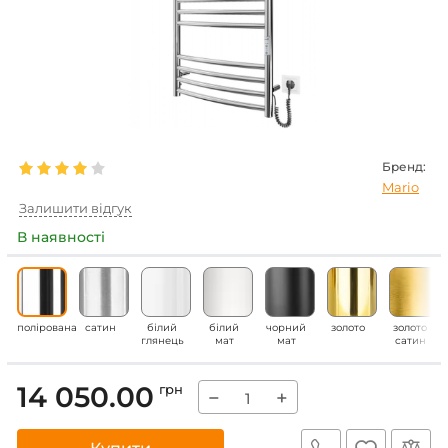
Бренд:
Mario
Залишити відгук
В наявності
полірована
сатин
білий
білий
чорний
золото
золото
глянець
мат
мат
сатин
14 050.00
грн
−
+