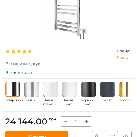
Бренд:
Mario
Залишити відгук
В наявності
полірована
сатин
білий
білий
чорний
графіт
золото
глянець
мат
мат
24 144.00
грн
−
+