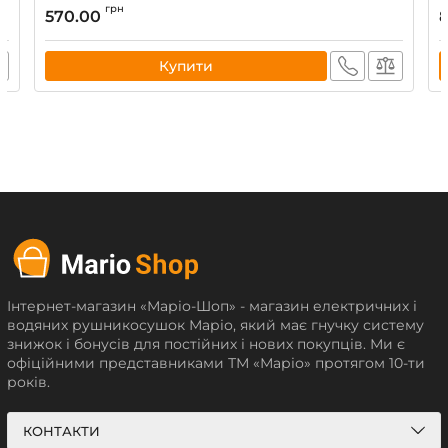
грн
570.00
Купити
Інтернет-магазин «Маріо-Шоп» - магазин електричних і
водяних рушникосушок Маріо, який має гнучку систему
знижок і бонусів для постійних і нових покупців. Ми є
офіційними представниками ТМ «Маріо» протягом 10-ти
років.
КОНТАКТИ